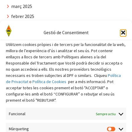
març 2025
febrer 2025
gener 2025
Gestió de Consentiment
desembre 2024
Utilitzem cookies pròpies i de tercers per la funcionalitat de la web,
novembre 2024
millora de l’experiència d’ús i analitzar el seu ús. Pot contenir
octubre 2024
enllaços a llocs de tercers amb Polítiques alienes a la del
Responsable del Tractament que Vostè podrà decidir si accepta o
setembre 2024
no quan accedeixi a ells. Els nostres proveïdors tecnològics
necessaris es troben subjectes al DPF o similars. Cliqueu
Política
agost 2024
de Privacitat
o
Política de Cookies
per a més informació. Pot
juliol 2024
acceptar totes les cookies prement el botó "ACCEPTAR" o
configurar-les amb el botó “CONFIGURAR” o rebutjar el seu ús
juny 2024
prement el botó "REBUTJAR".
maig 2024
Funcional
Sempre actiu
abril 2024
març 2024
Màrqueting