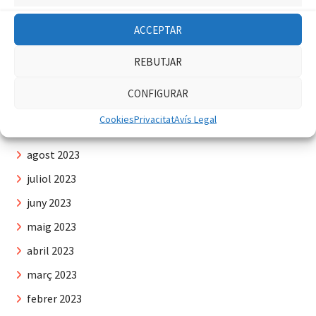
Màrquet
febrer 2024
ACCEPTAR
gener 2024
desembre 2023
REBUTJAR
novembre 2023
CONFIGURAR
octubre 2023
Cookies
Privacitat
Avís Legal
setembre 2023
agost 2023
juliol 2023
juny 2023
maig 2023
abril 2023
març 2023
febrer 2023