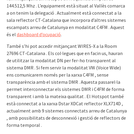
144.512,5 Mhz . L’equipament està situat al Vallès comarca
a on tenim la delegació . Actualment està connectat a la
sala reflector CT-Catalana que incorpora d’altres sistemes
escampats arreu de Catalunya en modalitat C4FM . Aquest
és el
dashboard d’ocupació
.
També s’hi pot accedir mitjançant WIRES-X a la Room
27696 CT-Catalana . Els col·legues que en facin us, hauran
de utilitzar la modalitat DN per fer-ho transparent al
sistema DMR . Si fem servir la modalitat VW (Voice Wide)
ens comunicarem només per la xarxa C4FM , sense
transparència amb el sistema DMR . Aquesta passarel·la
permet interconnectar els sistemes DMR i C4FM de forma
transparent i amb la mateixa qualitat . El Hotspot també
està connectat a la xarxa Dstar XDCat reflector XLX714D ,
actualment amb 9 sistemes connectats arreu de Catalunya
, amb possibilitats de desconnexió i gestió de reflectors de
forma temporal .