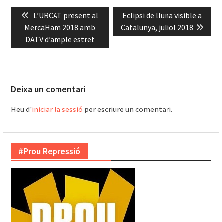
Navegació
Previous
Next
L’URCAT present al
Eclipsi de lluna visible a
d'entrades
post:
post:
MercaHam 2018 amb
Catalunya, juliol 2018
DATV d’ample estret
Deixa un comentari
Heu d'
iniciar la sessió
per escriure un comentari.
#Prou Repressió