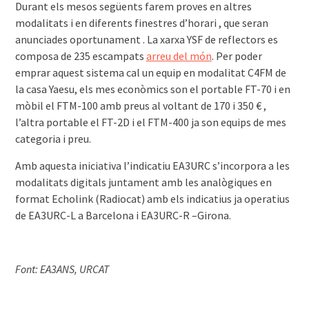
Durant els mesos següents farem proves en altres
modalitats i en diferents finestres d’horari , que seran
anunciades oportunament . La xarxa YSF de reflectors es
composa de 235 escampats
arreu del món
. Per poder
emprar aquest sistema cal un equip en modalitat C4FM de
la casa Yaesu, els mes econòmics son el portable FT-70 i en
mòbil el FTM-100 amb preus al voltant de 170 i 350 € ,
l’altra portable el FT-2D i el FTM-400 ja son equips de mes
categoria i preu.
Amb aquesta iniciativa l’indicatiu EA3URC s’incorpora a les
modalitats digitals juntament amb les analògiques en
format Echolink (Radiocat) amb els indicatius ja operatius
de EA3URC-L a Barcelona i EA3URC-R –Girona.
Font: EA3ANS, URCAT