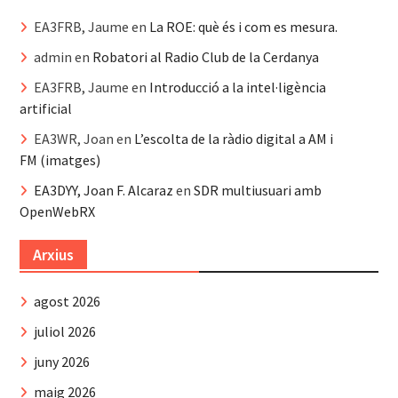
EA3FRB, Jaume
en
La ROE: què és i com es mesura.
admin
en
Robatori al Radio Club de la Cerdanya
EA3FRB, Jaume
en
Introducció a la intel·ligència
artificial
EA3WR, Joan
en
L’escolta de la ràdio digital a AM i
FM (imatges)
EA3DYY, Joan F. Alcaraz
en
SDR multiusuari amb
OpenWebRX
Arxius
agost 2026
juliol 2026
juny 2026
maig 2026