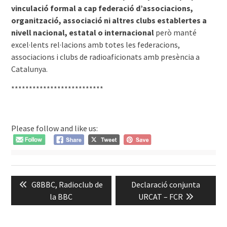
vinculació formal a cap federació d’associacions,
organització, associació ni altres clubs establertes a
nivell nacional, estatal o internacional
però manté
excel·lents rel·lacions amb totes les federacions,
associacions i clubs de radioaficionats amb presència a
Catalunya.
**************************
Please follow and like us:
Navegació
Previous
Next
G8BBC, Radioclub de
Declaració conjunta
d'entrades
post:
post:
la BBC
URCAT – FCR