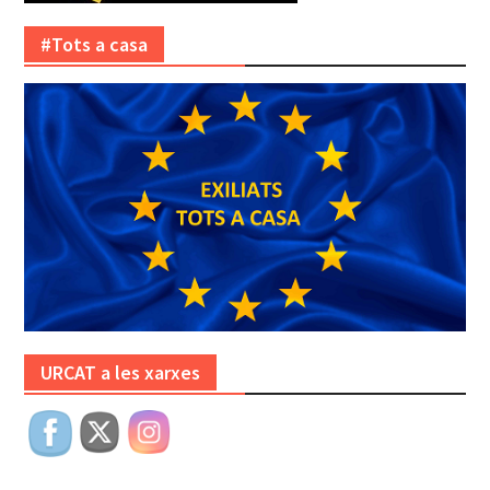
#Tots a casa
URCAT a les xarxes