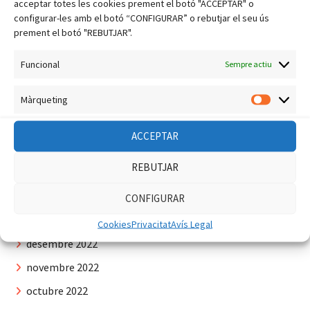
acceptar totes les cookies prement el botó "ACCEPTAR" o
octubre 2023
configurar-les amb el botó “CONFIGURAR” o rebutjar el seu ús
setembre 2023
prement el botó "REBUTJAR".
agost 2023
Funcional
Sempre actiu
juliol 2023
Màrqueting
juny 2023
Màrquet
maig 2023
ACCEPTAR
abril 2023
REBUTJAR
març 2023
febrer 2023
CONFIGURAR
gener 2023
Cookies
Privacitat
Avís Legal
desembre 2022
novembre 2022
octubre 2022