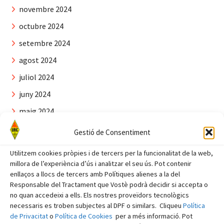
novembre 2024
octubre 2024
setembre 2024
agost 2024
juliol 2024
juny 2024
maig 2024
abril 2024
Gestió de Consentiment
març 2024
Utilitzem cookies pròpies i de tercers per la funcionalitat de la web,
febrer 2024
millora de l’experiència d’ús i analitzar el seu ús. Pot contenir
enllaços a llocs de tercers amb Polítiques alienes a la del
gener 2024
Responsable del Tractament que Vostè podrà decidir si accepta o
no quan accedeixi a ells. Els nostres proveïdors tecnològics
desembre 2023
necessaris es troben subjectes al DPF o similars. Cliqueu
Política
novembre 2023
de Privacitat
o
Política de Cookies
per a més informació. Pot