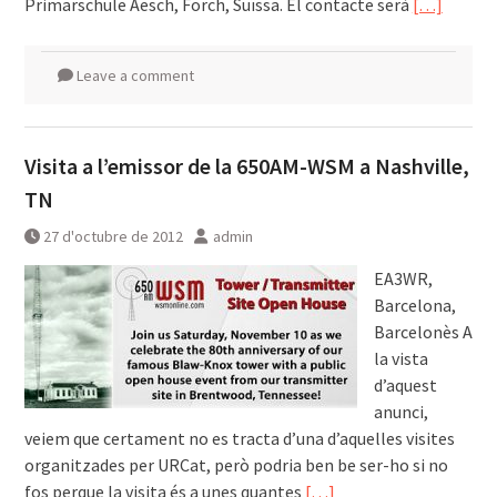
Primarschule Aesch, Forch, Suïssa. El contacte serà
[…]
Leave a comment
Visita a l’emissor de la 650AM-WSM a Nashville,
TN
27 d'octubre de 2012
admin
EA3WR,
Barcelona,
Barcelonès A
la vista
d’aquest
anunci,
veiem que certament no es tracta d’una d’aquelles visites
organitzades per URCat, però podria ben be ser-ho si no
fos perque la visita és a unes quantes
[…]