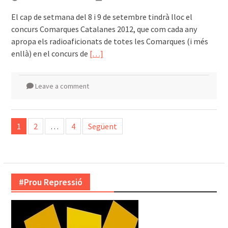
El cap de setmana del 8 i 9 de setembre tindrà lloc el
concurs Comarques Catalanes 2012, que com cada any
apropa els radioaficionats de totes les Comarques (i més
enllà) en el concurs de
[…]
Leave a comment
Paginació
1
2
…
4
Següent
de
les
entrades
#Prou Repressió