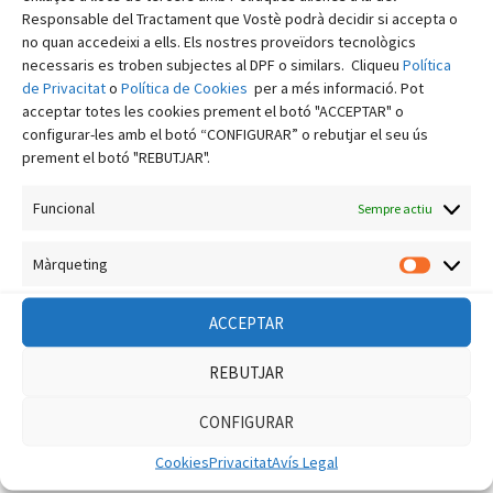
Responsable del Tractament que Vostè podrà decidir si accepta o
Comentaris recents
no quan accedeixi a ells. Els nostres proveïdors tecnològics
necessaris es troben subjectes al DPF o similars. Cliqueu
Política
de Privacitat
o
Política de Cookies
per a més informació. Pot
EA3FRB, Jaume
en
La ROE: què és i com es mesura.
acceptar totes les cookies prement el botó "ACCEPTAR" o
admin
en
Robatori al Radio Club de la Cerdanya
configurar-les amb el botó “CONFIGURAR” o rebutjar el seu ús
prement el botó "REBUTJAR".
EA3FRB, Jaume
en
Introducció a la intel·ligència
artificial
Funcional
Sempre actiu
EA3WR, Joan
en
L’escolta de la ràdio digital a AM i
FM (imatges)
Màrqueting
Màrquet
EA3DYY, Joan F. Alcaraz
en
SDR multiusuari amb
OpenWebRX
ACCEPTAR
REBUTJAR
Arxius
CONFIGURAR
agost 2026
Cookies
Privacitat
Avís Legal
juliol 2026