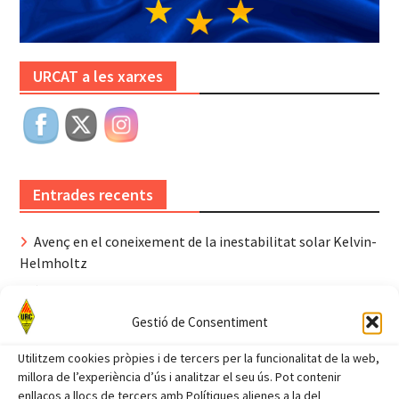
URCAT a les xarxes
Entrades recents
Avenç en el coneixement de la inestabilitat solar Kelvin-
Helmholtz
Èxit de la 45ena Trobada a la Cerdanya
Gestió de Consentiment
Dia Internacional del Gos i del Dia Internacional del Gat.
Radioastronomia durant l’eclipsi
Utilitzem cookies pròpies i de tercers per la funcionalitat de la web,
millora de l’experiència d’ús i analitzar el seu ús. Pot contenir
45ena trobada a la Cerdanya
enllaços a llocs de tercers amb Polítiques alienes a la del