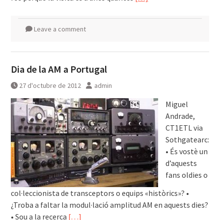
Leave a comment
Dia de la AM a Portugal
27 d'octubre de 2012
admin
Miguel
Andrade,
CT1ETL via
Sothgatearc:
• És vostè un
d’aquests
fans oldies o
col·leccionista de transceptors o equips «històrics»? •
¿Troba a faltar la modul·lació amplitud AM en aquests dies?
• Sou a la recerca
[…]